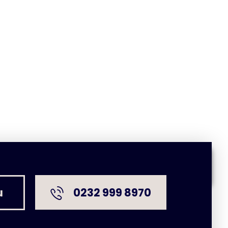
0232 999 8970
u