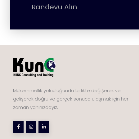
Randevu Alın
Mükemmellik yolculuğunda birlikte değişerek ve
gelişerek doğru ve gerçek sonuca ulaşmak için her
zaman yanınızdayız.