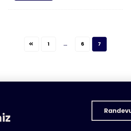
1
…
6
7
Randev
iz